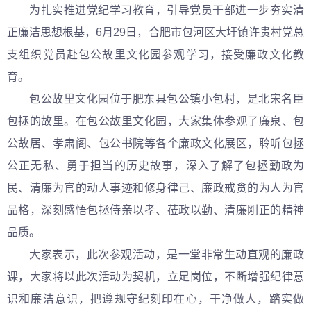
为扎实推进党纪学习教育，引导党员干部进一步夯实清
正廉洁思想根基，6月29日，合肥市包河区大圩镇许贵村党总
支组织党员赴包公故里文化园参观学习，接受廉政文化教
育。
包公故里文化园位于肥东县包公镇小包村，是北宋名臣
包拯的故里。在包公故里文化园，大家集体参观了廉泉、包
公故居、孝肃阁、包公书院等各个廉政文化展区，聆听包拯
公正无私、勇于担当的历史故事，深入了解了包拯勤政为
民、清廉为官的动人事迹和修身律己、廉政戒贪的为人为官
品格，深刻感悟包拯侍亲以孝、莅政以勤、清廉刚正的精神
品质。
大家表示，此次参观活动，是一堂非常生动直观的廉政
课，大家将以此次活动为契机，立足岗位，不断增强纪律意
识和廉洁意识，把遵规守纪刻印在心，干净做人，踏实做