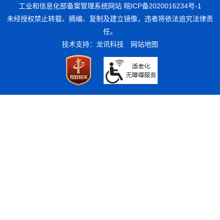
工业和信息化部备案管理系统网站 皖ICP备2020016234号-1
未经授权禁止转载、摘编、复制及建立镜像，违者将依法追究法律责
任。
技术支持：
龙讯科技
网站地图