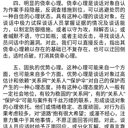
四、明显的侥幸心理。侥幸心理是谈话对象自认
为作案手段隐蔽，反调查措施到位，可以逃避处罚的
一种自信的心理状态。具有这种心理的谈话对象，在
谈话中极力试探谈话人员掌握证据的情况及谈话能
力，以制定防御措施。或者以守为攻，辩解否认；或
者缄默不语，守口如瓶；或者主动反击，寻找谈话人
员问话中的漏洞。对此，我们可以直接反击，指出其
侥幸心理赖以存在的基础已不复存在，也可以迂回侧
击，适时点破，打消其侥幸心理。
五、固执的优势心理。这种心理可能来自一个方
面，也可能来自多个方面。优势心理是谈话对象过高
估计和依赖“关系网”“关系人”“保护伞”对自己的保护而
产生的一种心理态度。持有这种心理态度的人一般有
一定社会地位，有较为稳固的“关系网”，有的“关系人”
“保护伞”可能与案件有千丝万缕的联系，形成谈话对象
的心理依托。他们或情绪稳定、态度顽固，对行为后
果考虑较多，对“退路”抱有很大希望；或漫不经心，注
意力集中于其他事情，不愿正面回答问题。对此，谈
话人员应适时给予正面回应，或分化瓦解，或直言靠