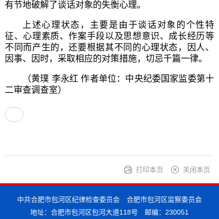
有节地破解了谈话对象的失衡心理。
上述心理状态，主要是由于谈话对象的个性特
征、心理素质、作案手段以及思想意识、成长经历等
不同而产生的，还要根据其不同的心理状态，因人、
因事、因时，采取相应的对策措施，切忌千篇一律。
（黄璞 李永红 作者单位：中央纪委国家监委第十
二审查调查室）
打印本页
关闭本页
中共合肥市包河区纪律检查委员会
合肥市包河区监察委员会
地址：合肥市包河区包河大道118号
邮编：230051