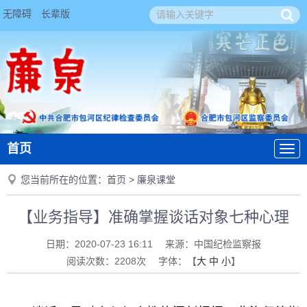
无障碍
长辈版
首页
您当前所在的位置：
首页
>
廉泉课堂
【业务指导】准确掌握谈话对象七种心理
日期：
2020-07-23 16:11
来源：
中国纪检监察报
阅读次数：
2208
次
字体：【
大
中
小
】