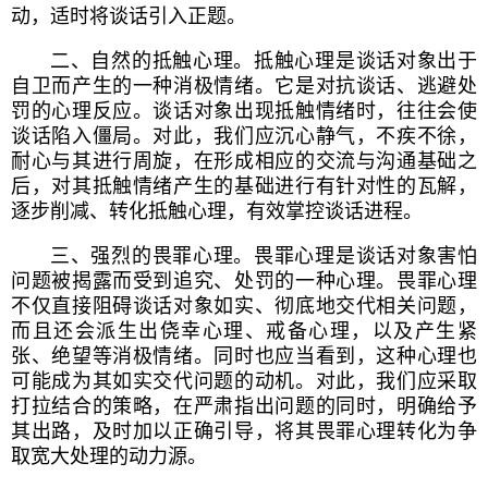
动，适时将谈话引入正题。
二、自然的抵触心理。抵触心理是谈话对象出于
自卫而产生的一种消极情绪。它是对抗谈话、逃避处
罚的心理反应。谈话对象出现抵触情绪时，往往会使
谈话陷入僵局。对此，我们应沉心静气，不疾不徐，
耐心与其进行周旋，在形成相应的交流与沟通基础之
后，对其抵触情绪产生的基础进行有针对性的瓦解，
逐步削减、转化抵触心理，有效掌控谈话进程。
三、强烈的畏罪心理。畏罪心理是谈话对象害怕
问题被揭露而受到追究、处罚的一种心理。畏罪心理
不仅直接阻碍谈话对象如实、彻底地交代相关问题，
而且还会派生出侥幸心理、戒备心理，以及产生紧
张、绝望等消极情绪。同时也应当看到，这种心理也
可能成为其如实交代问题的动机。对此，我们应采取
打拉结合的策略，在严肃指出问题的同时，明确给予
其出路，及时加以正确引导，将其畏罪心理转化为争
取宽大处理的动力源。